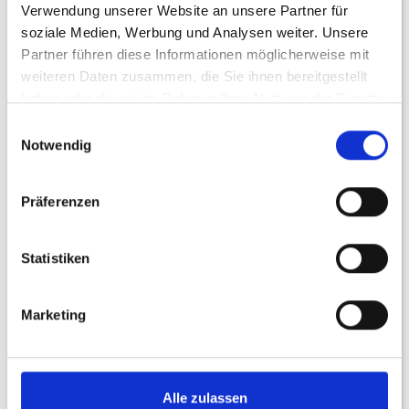
Social-Media
Verwendung unserer Website an unsere Partner für
soziale Medien, Werbung und Analysen weiter. Unsere
Personalmarketing
Partner führen diese Informationen möglicherweise mit
weiteren Daten zusammen, die Sie ihnen bereitgestellt
haben oder die sie im Rahmen Ihrer Nutzung der Dienste
gesammelt haben.
Einwilligungsauswahl
Notwendig
Präferenzen
Statistiken
Marketing
Alle zulassen