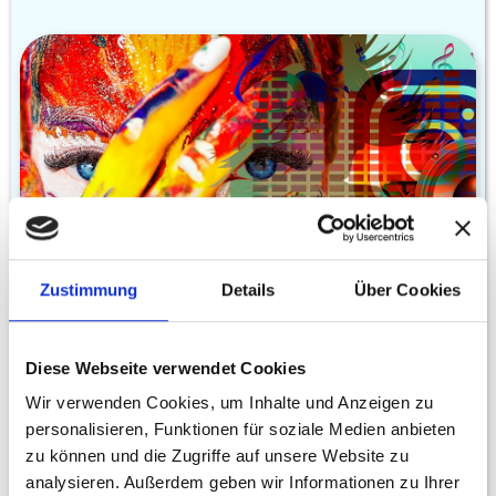
Zustimmung
Details
Über Cookies
August 6, 2023
Diese Webseite verwendet Cookies
Social Recruiting über Werbeanzeigen:
Die beste Methode für gezieltes
Wir verwenden Cookies, um Inhalte und Anzeigen zu
Mitarbeiter-Recruiting
personalisieren, Funktionen für soziale Medien anbieten
zu können und die Zugriffe auf unsere Website zu
analysieren. Außerdem geben wir Informationen zu Ihrer