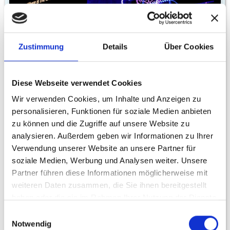
Zustimmung
Details
Über Cookies
August 8, 2023
as richtige Mindset für Recruiting im
Jahr 2023
Diese Webseite verwendet Cookies
Wir verwenden Cookies, um Inhalte und Anzeigen zu
Recruiting
personalisieren, Funktionen für soziale Medien anbieten
zu können und die Zugriffe auf unsere Website zu
analysieren. Außerdem geben wir Informationen zu Ihrer
Verwendung unserer Website an unsere Partner für
soziale Medien, Werbung und Analysen weiter. Unsere
Partner führen diese Informationen möglicherweise mit
weiteren Daten zusammen, die Sie ihnen bereitgestellt
haben oder die sie im Rahmen Ihrer Nutzung der Dienste
gesammelt haben.
Einwilligungsauswahl
Notwendig